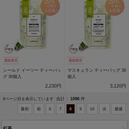
通販限定
通販限定
シールド イーツー ティーバッ
マスキュラン ティーバッグ 30
グ 30個入
個入
2,230円
3,120円
合計：
1096
件
8ページ目を表示しています
最初
前
6
7
8
9
10
次
最後
紅茶