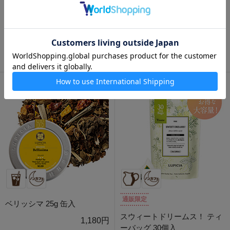
デタント 25g 缶入
スール ラ リューヌ 25g 缶入
1,180円
1,230円
通販限定
ベリッシマ 25g 缶入
スウィートドリームス！ ティ
1,180円
ーバッグ 30個入