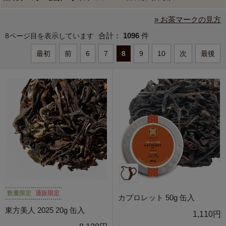
» お茶マークの見方
合計：
1096
件
8ページ目を表示しています
最初
前
6
7
8
9
10
次
最後
数量限定
通販限定
カプロレット 50g 缶入
東方美人 2025 20g 缶入
1,110円