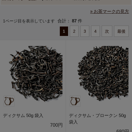
» お茶マークの見方
合計：
87
件
1ページ目を表示しています
1
2
3
4
次
最後
ディクサム 50g 袋入
ディクサム・ブロークン 50g
袋入
700円
680円