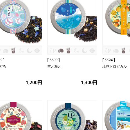
]
[
]
[
]
99
5603
5624
どろ
空と海と
琉球トロピカル
1,200円
1,300円