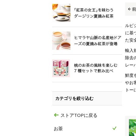
ルピ
に基
た安
輸入
除去
レー
鮮度
やお
トー
カテゴリを絞り込む
ストアTOPに戻る
お茶