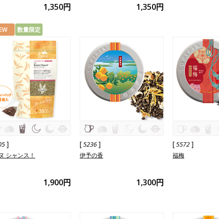
1,350円
1,350円
EW
数量限定
]
[
]
[
]
05
5236
5572
ヌ シャンス！
伊予の香
福梅
1,900円
1,300円