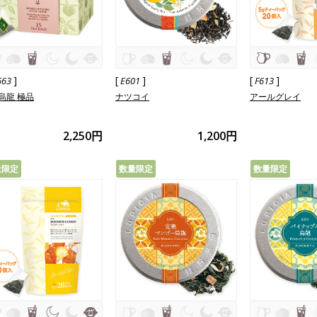
]
[
]
[
]
663
E601
F613
烏龍 極品
ナツコイ
アールグレイ
2,250円
1,200円
量限定
数量限定
数量限定