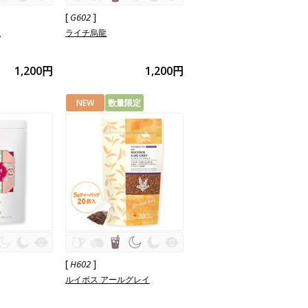
[
]
G602
龍
ライチ烏龍
1,200円
1,200円
NEW
数量限定
[
]
H602
ルイボス アールグレイ