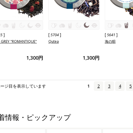
]
[
]
[
]
65
5704
5641
L GREY "ROMANTIQUE"
Qutea
海の唄
1,300円
1,300円
ページ目を表示しています
1
2
3
4
5
着情報・ピックアップ