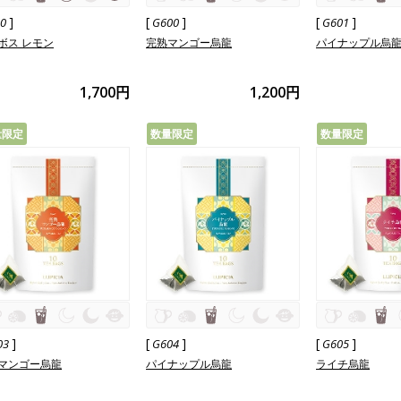
]
[
]
[
]
20
G600
G601
ボス レモン
完熟マンゴー烏龍
パイナップル烏
1,700円
1,200円
量限定
数量限定
数量限定
]
[
]
[
]
03
G604
G605
マンゴー烏龍
パイナップル烏龍
ライチ烏龍