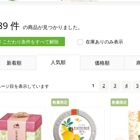
89 件
の商品が見つかりました。
こだわり条件をすべて解除
在庫ありのみ表示
人気順
新着順
価格順
1
2
3
4
5
ページ目を表示しています
数量限定
数量限定