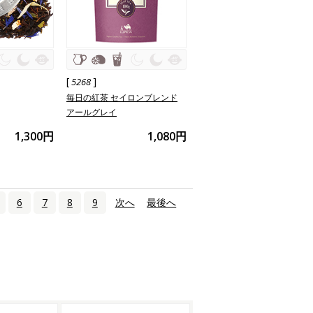
[
]
5268
毎日の紅茶 セイロンブレンド
アールグレイ
1,300円
1,080円
6
7
8
9
次へ
›
最後へ
»