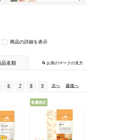
商品の詳細を表示
商品名順
お茶のマークの見方
6
7
8
9
次へ
›
最後へ
»
数量限定