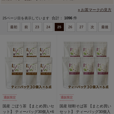
» お茶マークの見方
合計：
1096
件
25ページ目を表示しています
最初
前
23
24
25
26
27
次
最後
通販限定
通販限定
国産 ごぼう茶 【まとめ買いセ
国産 韃靼そば茶 【まとめ買い
ット】 ティーバッグ30個入×6
セット】 ティーバッグ30個入