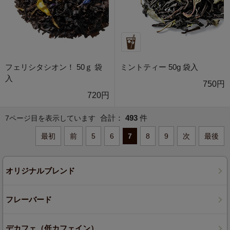
フェリシタシオン！ 50ｇ 袋
ミントティー 50g 袋入
入
750円
720円
合計：
493
件
7ページ目を表示しています
最初
前
5
6
7
8
9
次
最後
オリジナルブレンド
フレーバード
デカフェ（低カフェイン）