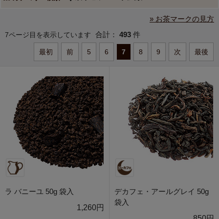
» お茶マークの見方
合計：
493
件
7ページ目を表示しています
最初
前
5
6
7
8
9
次
最後
ラ バニーユ 50g 袋入
デカフェ・アールグレイ 50g
袋入
1,260円
850円