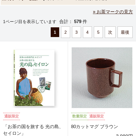
» お茶マークの見方
合計：
579
件
1ページ目を表示しています
1
2
3
4
5
次
最後
通販限定
数量限定
通販限定
「お茶の国を旅する 光の島、
80カットマグ ブラウン
セイロン」