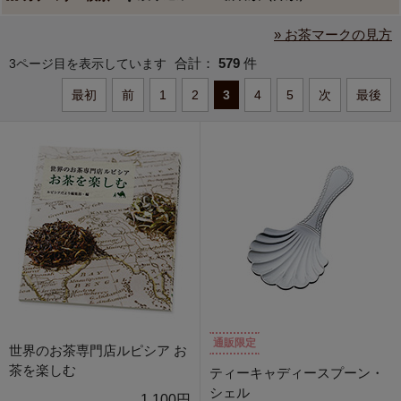
» お茶マークの見方
合計：
579
件
3ページ目を表示しています
最初
前
1
2
3
4
5
次
最後
通販限定
世界のお茶専門店ルピシア お
茶を楽しむ
ティーキャディースプーン・
シェル
1,100円