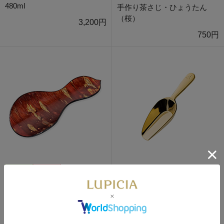
480ml
手作り茶さじ・ひょうたん
（桜）
3,200円
750円
数量限定
通販限定
オリジナル・ドザール スコッ
プ型（ゴールド）
手作り茶さじ・ひょうたん
（無地皮）
780円
650円