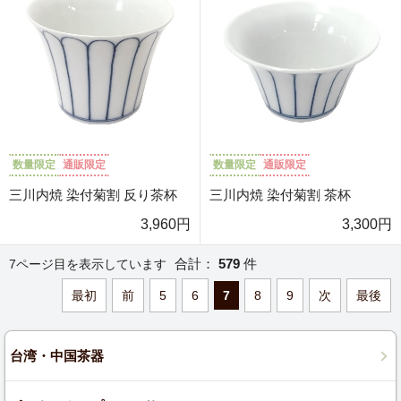
数量限定
通販限定
数量限定
通販限定
三川内焼 染付菊割 反り茶杯
三川内焼 染付菊割 茶杯
3,960円
3,300円
合計：
579
件
7ページ目を表示しています
最初
前
5
6
7
8
9
次
最後
台湾・中国茶器