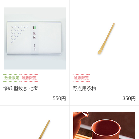
数量限定
通販限定
通販限定
懐紙 型抜き 七宝
野点用茶杓
550円
350円