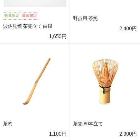
数量限定
通販限定
野点用 茶筅
波佐見焼 茶筅立て 白磁
2,400円
1,650円
茶杓
茶筅 80本立て
1,100円
2,900円