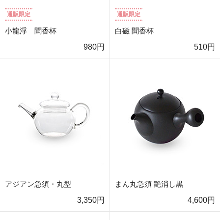
通販限定
通販限定
小龍浮 聞香杯
白磁 聞香杯
980円
510円
アジアン急須・丸型
まん丸急須 艶消し黒
3,350円
4,600円