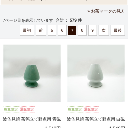
» お茶マークの見方
合計：
579
件
7ページ目を表示しています
最初
前
5
6
7
8
9
次
最後
数量限定
通販限定
数量限定
通販限定
波佐見焼 茶筅立て野点用 青磁
波佐見焼 茶筅立て野点用 白磁