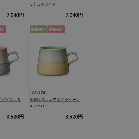
ッシュホワイト
7,040円
7,040円
限定
数量限定
通販限定
[
]
CZ4176
マグ ピンク＆
美濃焼 スクエアマグ グリーン
＆イエロー
3,520円
3,520円