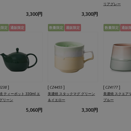
リアグレー
3,300円
3,300円
量限定
通販限定
数量限定
通販限定
数量限定
通販
]
[
]
[
]
4238
CZ4455
CZ4177
焼 ティーポット 330ml エ
美濃焼 スタックマグ グリーン
美濃焼 スクエア
グリーン
＆イエロー
ブルー
5,060円
3,300円