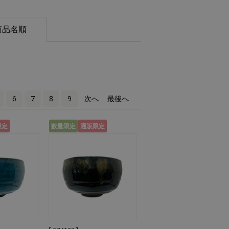
商品名順
6
7
8
9
次へ
›
最後へ
»
限定
数量限定
通販限定