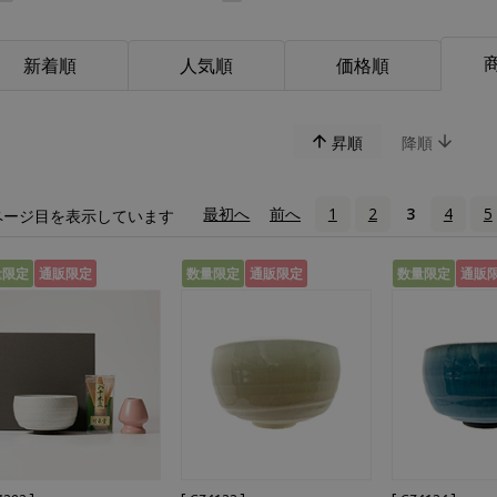
新着順
人気順
価格順
昇順
降順
«
最初へ
‹
前へ
1
2
3
4
5
ページ目を表示しています
量限定
通販限定
数量限定
通販限定
数量限定
通販