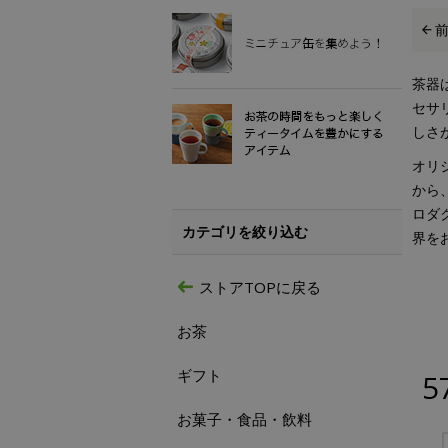
茶器
セサ
しさ
オリ
から
ロダ
カテゴリを絞り込む
界を
ストアTOPに戻る
お茶
ギフト
5
お菓子・食品・飲料