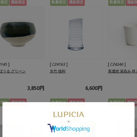
量限定
通販限定
数量限定
通販限定
数量限定
通販
]
[
]
[
]
4145
CZ4163
CZ4246
ぼうる グリーン
氷竹 徳利
美濃焼 湯呑み 祥 
3,850円
6,600円
量限定
通販限定
数量限定
通販限定
数量限定
通販