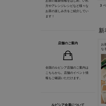
お茶の最新情報をはじめ、いれ
3
方やアレンジレシピなど様々な
お茶の楽しみ方をご紹介してい
ます！
新
店舗のご案内
！
ルピシアオリジナル ティー
お茶の時間がもっと楽しく
抹
ポット「TEAPO」
なるティーアイテム
い
全国のルピシア店舗のご案内は
こちらから。店舗のイベント情
報もご確認いただけます。
ルピシア会員について