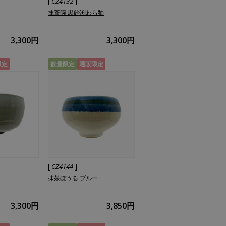
[
]
CZ4132
抹茶碗 黒飴渕わら釉
3,300円
3,300円
限定
数量限定
通販限定
[
]
CZ4144
抹茶ぼうる ブルー
3,300円
3,850円