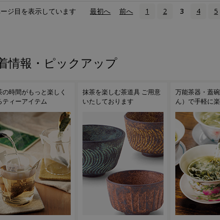
ページ目を表示しています
«
最初へ
‹
前へ
1
2
3
4
5
着情報・ピックアップ
茶を楽しむ茶道具 ご用意
万能茶器・蓋碗（がいわ
茶こし付きガラ
たしております
ん）で手軽に楽しむ台湾茶
ンディークーラ