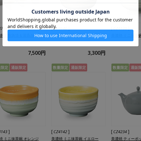
]
[
]
[
]
3769
CZ4140
CZ4139
焼 土瓶急須＆湯呑みセット
美濃焼 ミニ抹茶碗 氷柱
美濃焼 ミニ抹茶碗
7,500円
3,300円
量限定
通販限定
数量限定
通販限定
数量限定
通販
]
[
]
[
]
4143
CZ4142
CZ4234
焼 ミニ抹茶碗 オレンジ
美濃焼 ミニ抹茶碗 イエロー
美濃焼 ティーポット