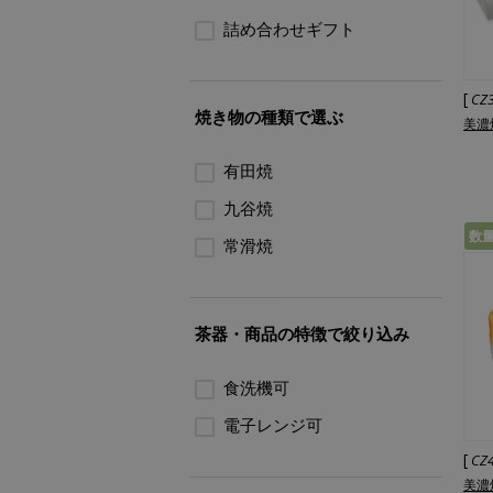
詰め合わせギフト
[
CZ
焼き物の種類で選ぶ
美濃
有田焼
九谷焼
数
常滑焼
茶器・商品の特徴で絞り込み
食洗機可
電子レンジ可
[
CZ
美濃