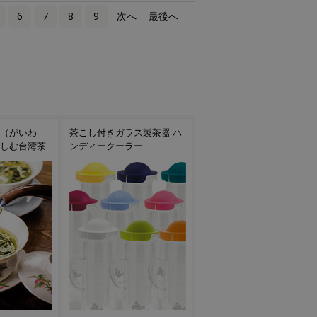
6
7
8
9
次へ
›
最後へ
»
ス製茶器 ハ
焙烙（ほうろく）で手軽に
台湾茶におすすめの茶器
ー
お茶を焙煎！