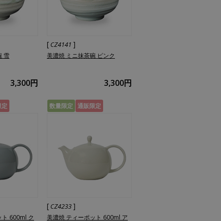
[
]
CZ4141
 雪
美濃焼 ミニ抹茶碗 ピンク
3,300円
3,300円
限定
数量限定
通販限定
[
]
CZ4233
 600ml ク
美濃焼 ティーポット 600ml ア