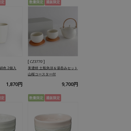
限定
数量限定
通販限定
[
]
CZ3770
絹色 2個入
美濃焼 土瓶急須＆湯呑みセット
山桜コースター付
1,870円
9,700円
限定
数量限定
通販限定