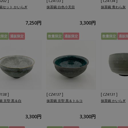
]
[
]
[
]
4202
CZ4133
CZ4134
碗セット かいらぎ
抹茶碗 白色小天目
抹茶碗 青わら灰
7,250円
3,300円
量限定
通販限定
数量限定
通販限定
数量限定
通販
]
[
]
[
]
4138
CZ4137
CZ4131
碗 京型 黒＆白
抹茶碗 京型 黒＆トルコ
抹茶碗 かいらぎ
3,300円
3,300円