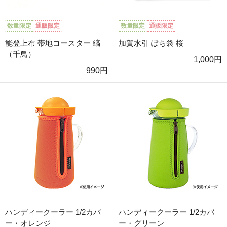
数量限定
通販限定
数量限定
通販限定
能登上布 帯地コースター 縞
加賀水引 ぽち袋 桜
（千鳥）
1,000円
990円
ハンディークーラー 1/2カバ
ハンディークーラー 1/2カバ
ー・オレンジ
ー・グリーン