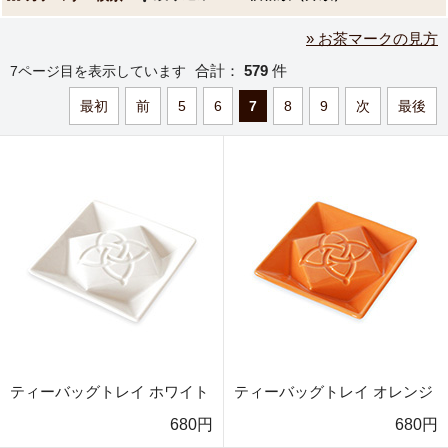
» お茶マークの見方
合計：
579
件
7ページ目を表示しています
最初
前
5
6
7
8
9
次
最後
ティーバッグトレイ ホワイト
ティーバッグトレイ オレンジ
680円
680円