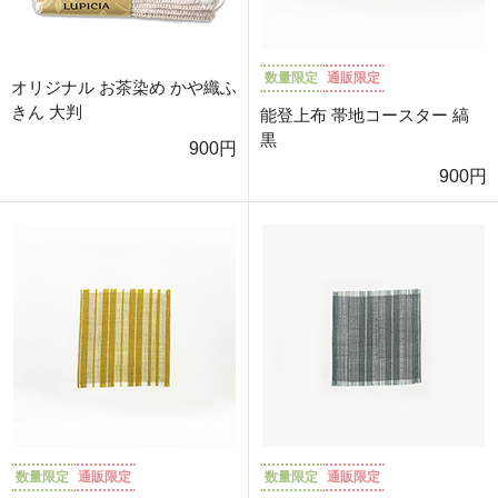
数量限定
通販限定
オリジナル お茶染め かや織ふ
きん 大判
能登上布 帯地コースター 縞
黒
900円
900円
数量限定
通販限定
数量限定
通販限定