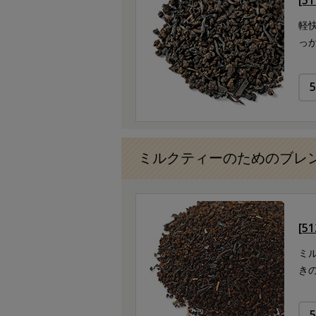
軽
っ
ミルクティーのためのブレ
[5
ミ
き