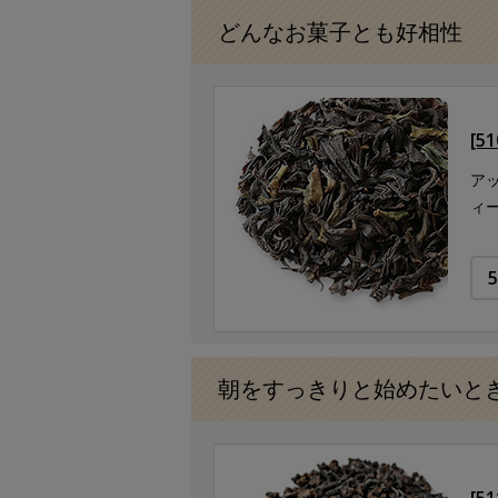
どんなお菓子とも好相性
[5
ア
ィ
朝をすっきりと始めたいと
[5