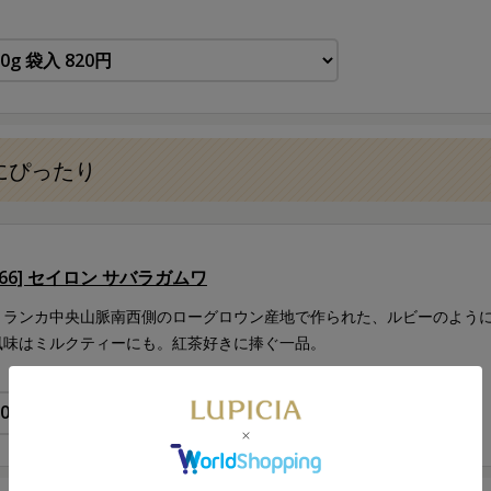
にぴったり
066] セイロン サバラガムワ
リランカ中央山脈南西側のローグロウン産地で作られた、ルビーのよう
風味はミルクティーにも。紅茶好きに捧ぐ一品。