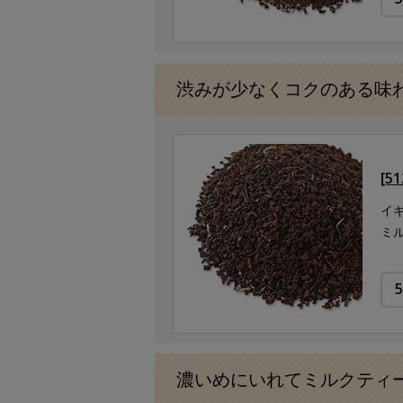
渋みが少なくコクのある味
[5
イ
ミ
濃いめにいれてミルクティ