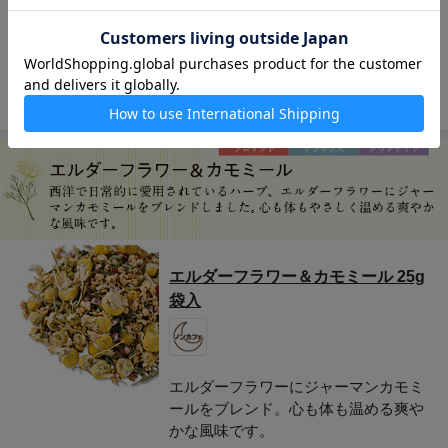
レモンマートルとジンジャーに、ルイ
ボスとハニーブッシュをブレンド。優
しい味わいです。
930円
エルダーフラワー＆カモミール 25g
袋入
エルダーフラワーにジャーマンカモミ
ールをブレンド。心も体も温める爽や
かな風味です。