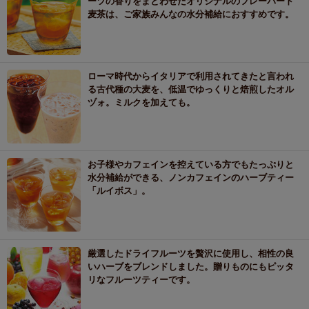
ーツの香りをまとわせたオリジナルのフレーバード
麦茶は、ご家族みんなの水分補給におすすめです。
ローマ時代からイタリアで利用されてきたと言われ
る古代種の大麦を、低温でゆっくりと焙煎したオル
ヅォ。ミルクを加えても。
お子様やカフェインを控えている方でもたっぷりと
水分補給ができる、ノンカフェインのハーブティー
「ルイボス」。
厳選したドライフルーツを贅沢に使用し、相性の良
いハーブをブレンドしました。贈りものにもピッタ
リなフルーツティーです。