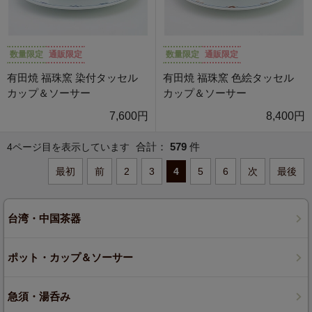
数量限定
通販限定
数量限定
通販限定
有田焼 福珠窯 染付タッセル
有田焼 福珠窯 色絵タッセル
カップ＆ソーサー
カップ＆ソーサー
7,600円
8,400円
合計：
579
件
4ページ目を表示しています
最初
前
2
3
4
5
6
次
最後
台湾・中国茶器
ポット・カップ＆ソーサー
急須・湯呑み