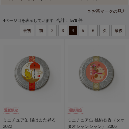
» お茶マークの見方
合計：
579
件
4ページ目を表示しています
最初
前
2
3
4
5
6
次
最後
通販限定
通販限定
ミニチュア缶 陽はまた昇る
ミニチュア缶 桃桃香香（タオ
2022
タオシャンシャン） 2006