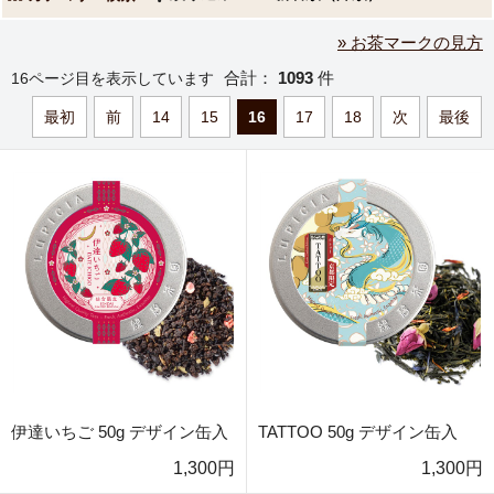
» お茶マークの見方
合計：
1093
件
16ページ目を表示しています
最初
前
14
15
16
17
18
次
最後
伊達いちご 50g デザイン缶入
TATTOO 50g デザイン缶入
1,300円
1,300円