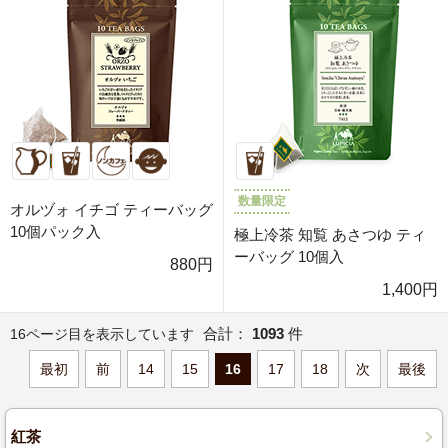
数量限定
オルヅォ イチゴ ティーバッグ
10個パック入
極上冷茶 知覧 あさつゆ ティ
ーバッグ 10個入
880円
1,400円
合計：
1093
件
16ページ目を表示しています
最初
前
14
15
16
17
18
次
最後
紅茶