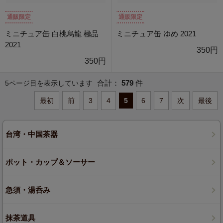
通販限定
通販限定
ミニチュア缶 白桃烏龍 極品
ミニチュア缶 ゆめ 2021
2021
350円
350円
合計：
579
件
5ページ目を表示しています
最初
前
3
4
5
6
7
次
最後
台湾・中国茶器
ポット・カップ＆ソーサー
急須・湯呑み
抹茶道具