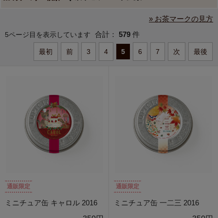
» お茶マークの見方
合計：
579
件
5ページ目を表示しています
最初
前
3
4
5
6
7
次
最後
通販限定
通販限定
ミニチュア缶 キャロル 2016
ミニチュア缶 一二三 2016