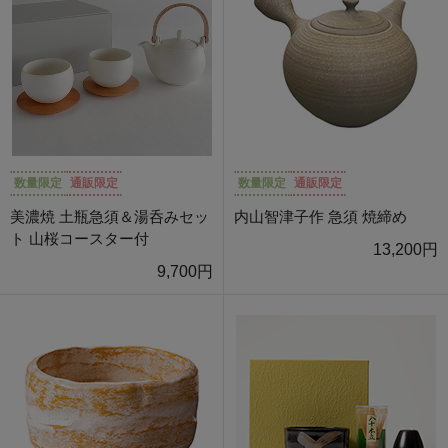
数量限定
通販限定
数量限定
通販限定
美濃焼 土瓶急須＆湯呑みセッ
内山智津子作 急須 焼締め
ト 山桜コースター付
13,200円
9,700円