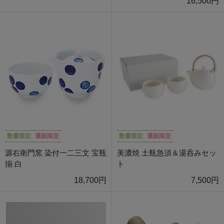
16,500円
数量限定
通販限定
数量限定
通販限定
源右衛門窯 染付一二三文 宝瓶
美濃焼 土瓶急須＆湯呑みセッ
揃 白
ト
18,700円
7,500円