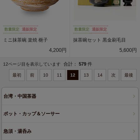
数量限定
通販限定
数量限定
通販限定
ミニ抹茶碗 楽焼 梔子
抹茶碗セット 黒金刷毛目
4,200円
5,600円
合計：
579
件
12ページ目を表示しています
最初
前
10
11
12
13
14
次
最後
台湾・中国茶器
ポット・カップ＆ソーサー
急須・湯呑み