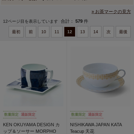
» お茶マークの見方
合計：
579
件
12ページ目を表示しています
最初
前
10
11
12
13
14
次
最後
数量限定
通販限定
数量限定
通販限定
KEN OKUYAMA DESIGN カ
NISHIKAWA JAPAN KATA
ップ＆ソーサー MORPHO
Teacup 天花