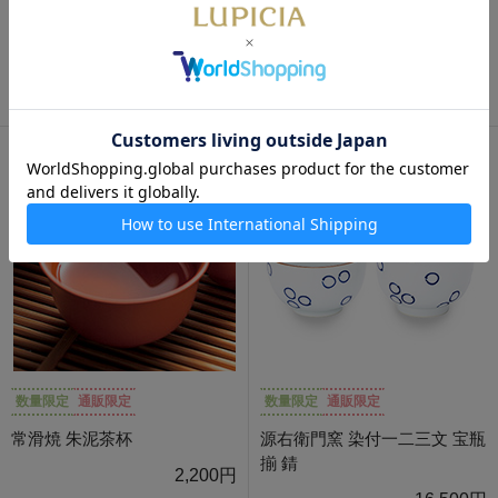
通販限定
通販限定
白磁 茶杯
小龍浮 茶杯
510円
980円
数量限定
通販限定
数量限定
通販限定
常滑焼 朱泥茶杯
源右衛門窯 染付一二三文 宝瓶
揃 錆
2,200円