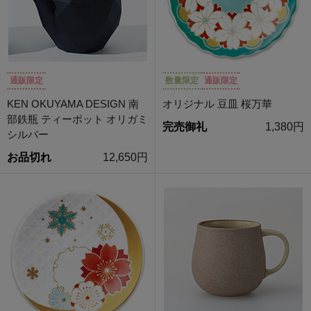
通販限定
数量限定
通販限定
KEN OKUYAMA DESIGN 南
オリジナル 豆皿 桜万華
部鉄瓶 ティーポット オリガミ
完売御礼
1,380円
シルバー
お品切れ
12,650円