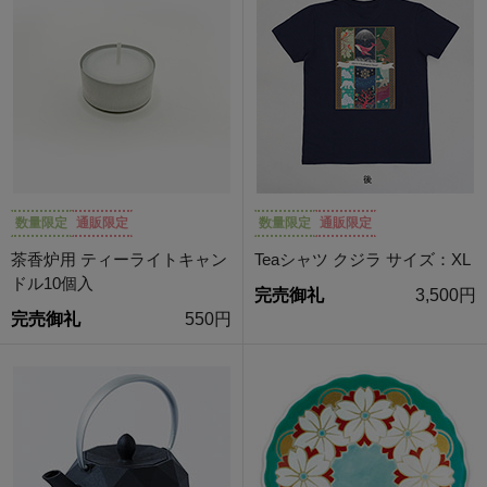
数量限定
通販限定
数量限定
通販限定
茶香炉用 ティーライトキャン
Teaシャツ クジラ サイズ：XL
ドル10個入
完売御礼
3,500円
完売御礼
550円