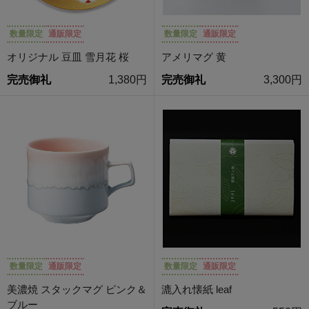
数量限定
通販限定
数量限定
通販限定
オリジナル 豆皿 雪月花 桜
アメリマグ 黄
完売御礼
1,380円
完売御礼
3,300円
数量限定
通販限定
数量限定
通販限定
美濃焼 スタックマグ ピンク＆
漉入れ懐紙 leaf
ブルー