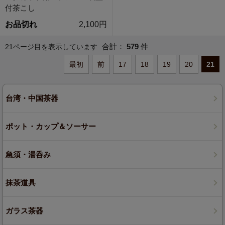
付茶こし
お品切れ
2,100円
合計：
579
件
21ページ目を表示しています
最初
前
17
18
19
20
21
台湾・中国茶器
ポット・カップ＆ソーサー
急須・湯呑み
抹茶道具
ガラス茶器