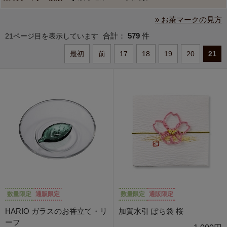
» お茶マークの見方
合計：
579
件
21ページ目を表示しています
最初
前
17
18
19
20
21
数量限定
通販限定
数量限定
通販限定
HARIO ガラスのお香立て・リ
加賀水引 ぽち袋 桜
ーフ