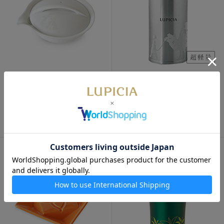
通販限定
オリジナル ボトル ラクダ
350ml
龍浮 宝瓶
取り扱い終了
2,950円
お品切れ（入荷未定）
5,270
円