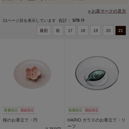
» お茶マークの見方
合計：
579
件
21ページ目を表示しています
最初
前
17
18
19
20
21
数量限定
通販限定
数量限定
通販限定
桜のお香立て・円
HARIO ガラスのお香立て・リ
ーフ