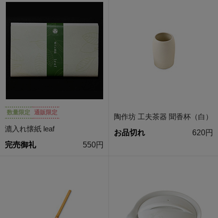
数量限定
通販限定
陶作坊 工夫茶器 聞香杯（白）
漉入れ懐紙 leaf
お品切れ
620円
完売御礼
550円