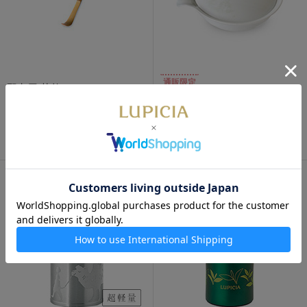
通販限定
野点用 茶杓
龍浮 宝瓶
お品切れ
600円
お品切れ（入荷未定）
5,270
円