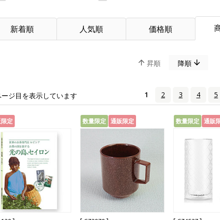
新着順
人気順
価格順
昇順
降順
1
2
3
4
5
ページ目を表示しています
販限定
数量限定
通販限定
数量限定
通販