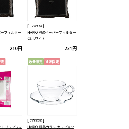
[
]
CZ4034
ーパーフィルター
HARIO V60ペーパーフィルター
02ホワイト
210円
231円
限定
数量限定
通販限定
[
]
CZ3858
フェドリップフィ
HARIO 耐熱ガラス カップ＆ソ