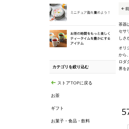
茶器
セサ
しさ
オリ
から
ロダ
カテゴリを絞り込む
界を
ストアTOPに戻る
お茶
ギフト
5
お菓子・食品・飲料