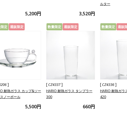
ルター
5,200円
3,520円
量限定
通販限定
数量限定
通販限定
数量限定
通販
]
[
]
[
]
4206
CZ4337
CZ4336
RIO 耐熱ガラス カップ&ソー
HARIO 耐熱ガラス タンブラー
HARIO 耐熱ガ
 スノーボール
300
420
5,500円
660円