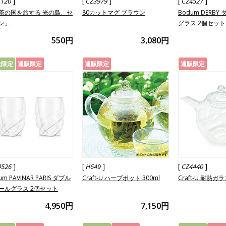
]
[
]
[
]
L120
CZ3979
CZ4527
茶の国を旅する 光の島、セ
80カットマグ ブラウン
Bodum DERB
ン」
グラス 2個セット
550円
3,080円
量限定
通販限定
通販限定
通販限定
]
[
]
[
]
4526
H649
CZ4440
um PAVINAR PARIS ダブル
Craft-U ハーブポット 300ml
Craft-U 耐熱ガ
ールグラス 2個セット
4,950円
7,150円