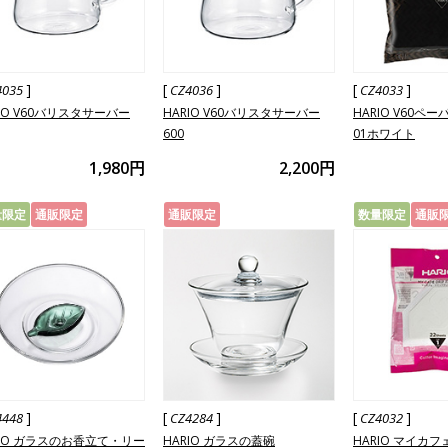
]
[
]
[
]
4035
CZ4036
CZ4033
RIO V60バリスタサーバー
HARIO V60バリスタサーバー
HARIO V60ペ
600
01ホワイト
1,980円
2,200円
量限定
通販限定
通販限定
数量限定
通販
]
[
]
[
]
4448
CZ4284
CZ4032
RIO ガラスのお香立て・リー
HARIO ガラスの蓋碗
HARIO マイカ