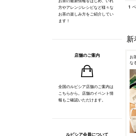
お茶の最新情報をはじめ、いれ
1
方やアレンジレシピなど様々な
お茶の楽しみ方をご紹介してい
ます！
新
店舗のご案内
！
ルピシアオリジナル ティー
お茶の時間がもっと楽しく
抹
ポット「TEAPO」
なるティーアイテム
い
全国のルピシア店舗のご案内は
こちらから。店舗のイベント情
報もご確認いただけます。
ルピシア会員について