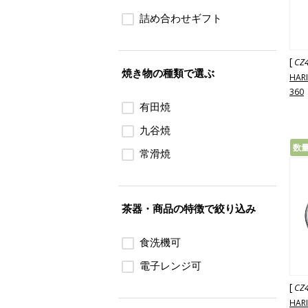
詰め合わせギフト
[
CZ
焼き物の種類で選ぶ
HA
360
有田焼
九谷焼
数
常滑焼
茶器・商品の特徴で絞り込み
食洗機可
電子レンジ可
[
CZ
HA