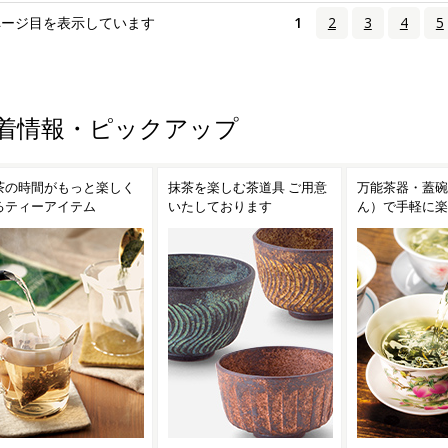
ページ目を表示しています
1
2
3
4
5
着情報・ピックアップ
茶を楽しむ茶道具 ご用意
万能茶器・蓋碗（がいわ
茶こし付きガラ
たしております
ん）で手軽に楽しむ台湾茶
ンディークーラ