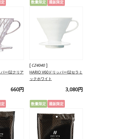
限定
数量限定
通販限定
[
]
CZ4040
リッパー02クリア
HARIO V60ドリッパー02セラミ
ックホワイト
660円
3,080円
限定
数量限定
通販限定