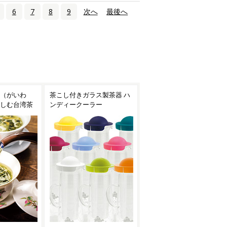
6
7
8
9
次へ
›
最後へ
»
ス製茶器 ハ
焙烙（ほうろく）で手軽に
台湾茶におすすめの茶器
ー
お茶を焙煎！