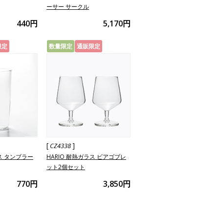
ーサー サークル
440円
5,170円
限定
数量限定
通販限定
[
]
CZ4338
ラス タンブラー
HARIO 耐熱ガラス ビアゴブレ
ット2個セット
770円
3,850円