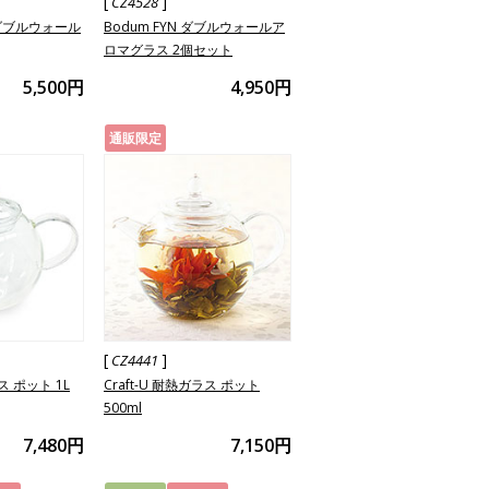
[
]
CZ4528
Y ダブルウォール
Bodum FYN ダブルウォールア
ロマグラス 2個セット
5,500円
4,950円
通販限定
[
]
CZ4441
ラス ポット 1L
Craft-U 耐熱ガラス ポット
500ml
7,480円
7,150円