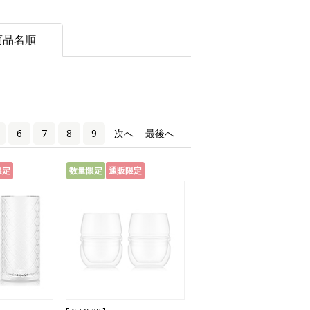
商品名順
6
7
8
9
次へ
›
最後へ
»
限定
数量限定
通販限定