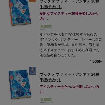
ブック オブ ティー・アンネテ 30種
手提げ袋なし
多彩なアイスティー30種を楽しみたい
方に。
数量限定
ルピシアを代表する“体験するお茶の
本”「ブック オブ ティー」シリーズ最新
作、第29弾が登場。夏の日々に寄り添
うアイスティーにおすすめな30種のお
茶を詰め合わせました。
4,500円
ブック オブ ティー・アンネテ 24種
手提げ袋なし
アイスティーをたっぷり楽しみたい方
に。
数量限定