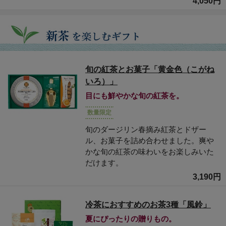
4,050円
旬の紅茶とお菓子「黄金色（こがね
いろ）」
目にも鮮やかな旬の紅茶を。
数量限定
旬のダージリン春摘み紅茶とドザー
ル、お菓子を詰め合わせました。爽や
かな旬の紅茶の味わいをお楽しみいた
だけます。
3,190円
冷茶におすすめのお茶3種「風鈴」
夏にぴったりの贈りもの。