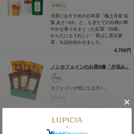
数量限定
冷茶におすすめの日本茶「極上冷茶 知
覧 あさつゆ」と、もぎたての白桃の華
やかな香りをまとった紅茶「白桃」、
からだにもうれしい「香ばし黒豆麦
茶」を詰め合わせました。
4,700円
ノンカフェインのお茶6種「夕涼み」
カフェインが気になる方へ。
数量限定
ノンカフェインのお茶6種をティーバッ
グで詰め合わせました。お子様にも人
気のフルーツ香る麦茶や、人気のルイ
ボスティーがお楽しみいただけます。