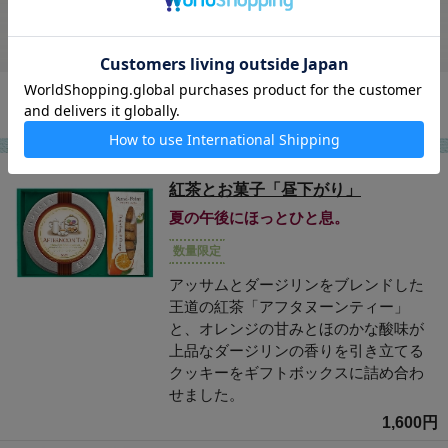
商品をもっと見る
ひんやり夕涼みのお供に。
商品をもっと見る
5,200円
紅茶とお菓子「昼下がり」
夏の午後にほっとひと息。
数量限定
アッサムとダージリンをブレンドした
王道の紅茶「アフタヌーンティー」
と、オレンジの甘みとほのかな酸味が
上品なダージリンの香りを引き立てる
クッキーをギフトボックスに詰め合わ
せました。
1,600円