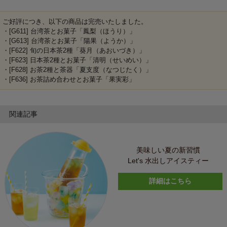
ご好評につき、以下の商品は完売いたしました。
・[G611] 台湾茶とお菓子「鳳梨（ほうり）」
・[G613] 台湾茶とお菓子「陽果（ようか）」
・[F622] 旬の日本茶2種「葵月（あおいづき）」
・[F623] 日本茶2種とお菓子「清明（せいめい）」
・[F628] お茶2種と茶器「夏支度（なつじたく）」
・[F636] お茶詰め合わせとお菓子「果実彩」
関連記事
美味しい夏の新習慣
Let's 水出しアイスティー
詳細はこちら