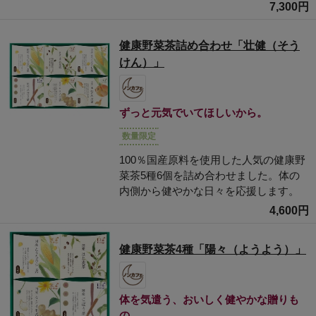
7,300円
健康野菜茶詰め合わせ「壮健（そう
けん）」
ずっと元気でいてほしいから。
数量限定
100％国産原料を使用した人気の健康野
菜茶5種6個を詰め合わせました。体の
内側から健やかな日々を応援します。
4,600円
健康野菜茶4種「陽々（ようよう）」
体を気遣う、おいしく健やかな贈りも
の。