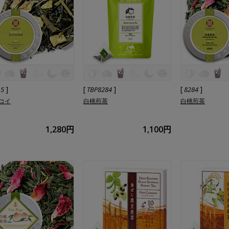
]
[
]
[
]
15
TBP8284
8284
コイ
白桃煎茶
白桃煎茶
1,280円
1,100円