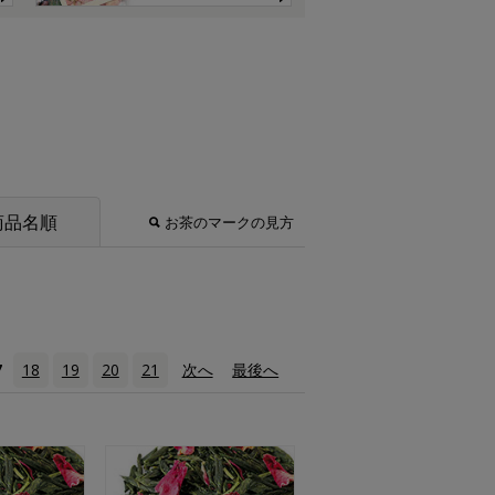
商品名順
お茶のマークの見方
7
18
19
20
21
次へ
›
最後へ
»