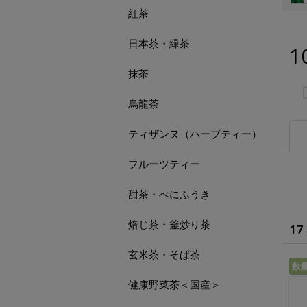
紅茶
日本茶・緑茶
1
抹茶
烏龍茶
ティザンヌ（ハーブティー）
フルーツティー
甜茶・べにふうき
焙じ茶・釜炒り茶
17
玄米茶・そば茶
数
健康野菜茶＜国産＞