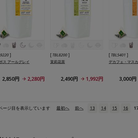
]
[
]
[
]
L9220
TBL8200
TBL5401
ボス アールグレイ
茉莉花茶
デカフェ・マス
2,850円
2,280円
2,490円
1,992円
3,000円
ページ目を表示しています
«
最初へ
‹
前へ
13
14
15
16
1