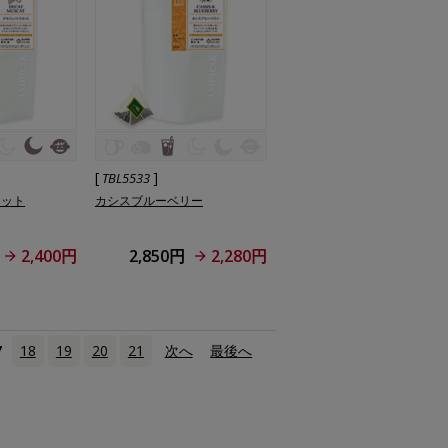
[
]
TBL5533
カット
カシスブルーベリー
2,400円
2,850円
2,280円
7
18
19
20
21
次へ
›
最後へ
»