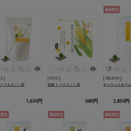
通販限定
]
[
]
[
]
13
9713
TBL9210
 とうもろこし茶
国産 とうもろこし茶
キャラメル＆ラ
1,630円
680円
2,850円
販限定
通販限定
通販限定