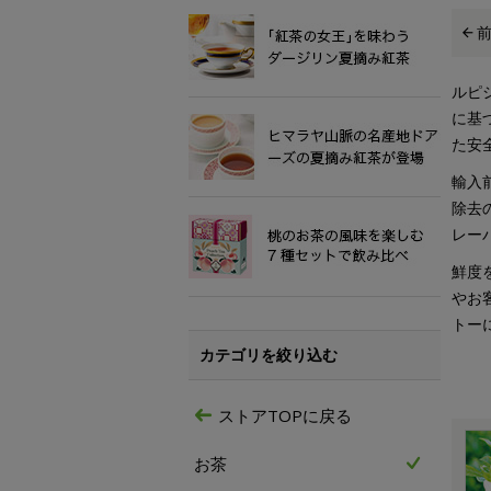
ルピ
に基
た安
輸入
除去
レー
鮮度
やお
トー
カテゴリを絞り込む
ストアTOPに戻る
お茶