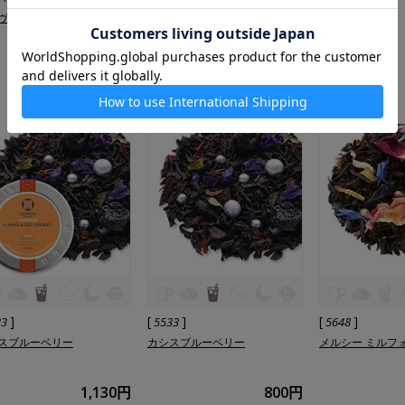
ヴァンス
香ばし黒豆麦茶
深炒り玄米麦茶
1,230円
1,240円
]
[
]
[
]
33
5533
5648
スブルーベリー
カシスブルーベリー
メルシー ミルフ
1,130円
800円