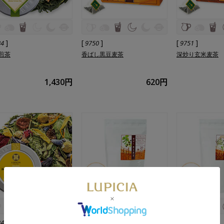
]
[
]
[
]
84
9750
9751
煎茶
香ばし黒豆麦茶
深炒り玄米麦茶
1,430円
620円
]
[
]
[
]
24
9750
9751