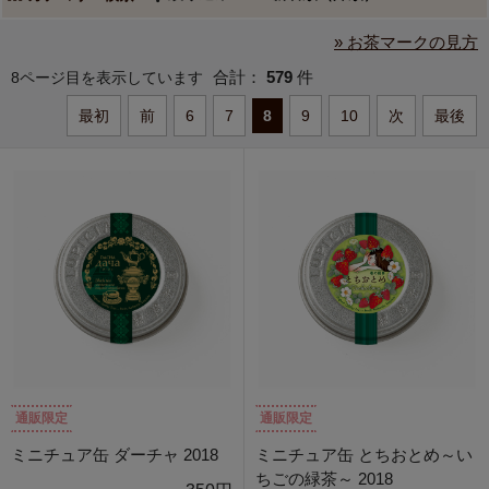
» お茶マークの見方
合計：
579
件
8ページ目を表示しています
最初
前
6
7
8
9
10
次
最後
通販限定
通販限定
ミニチュア缶 ダーチャ 2018
ミニチュア缶 とちおとめ～い
ちごの緑茶～ 2018