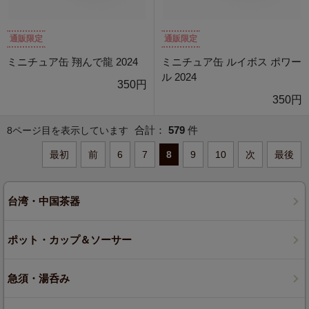
通販限定
通販限定
ミニチュア缶 翔んで龍 2024
ミニチュア缶 ルイボス ポワー
ル 2024
350円
350円
合計：
579
件
8ページ目を表示しています
最初
前
6
7
8
9
10
次
最後
台湾・中国茶器
ポット・カップ＆ソーサー
急須・湯呑み