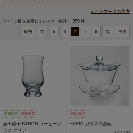
» お茶マークの見方
合計：
579
件
7ページ目を表示しています
最初
前
5
6
7
8
9
次
最後
数量限定
通販限定
通販限定
廣田硝子 BYRON コーヒーグ
HARIO ガラスの蓋碗
ラス クリア