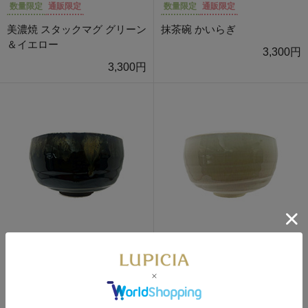
数量限定
通販限定
数量限定
通販限定
美濃焼 スタックマグ グリーン
抹茶碗 かいらぎ
＆イエロー
3,300円
3,300円
数量限定
通販限定
数量限定
通販限定
抹茶碗 黒飴渕わら釉
抹茶碗 白色小天目
3,300円
3,300円