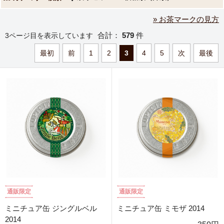
» お茶マークの見方
合計：
579
件
3ページ目を表示しています
最初
前
1
2
3
4
5
次
最後
通販限定
通販限定
ミニチュア缶 ジングルベル
ミニチュア缶 ミモザ 2014
2014