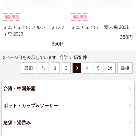
通販限定
通販限定
ミニチュア缶 メルシー ミルフ
ミニチュア缶 一葉来福 2021
ォワ 2020
350円
350円
合計：
579
件
3ページ目を表示しています
最初
前
1
2
3
4
5
次
最後
台湾・中国茶器
ポット・カップ＆ソーサー
急須・湯呑み