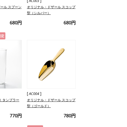
[
]
AC003
ール スプーン
オリジナル・ドザール スコップ
型（シルバー）
680円
680円
限定
[
]
AC004
ラス タンブラー
オリジナル・ドザール スコップ
型（ゴールド）
770円
780円