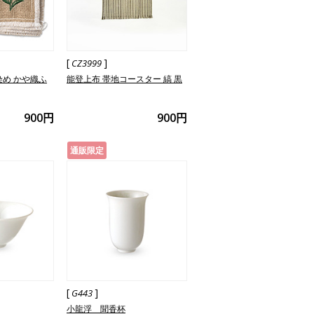
[
]
CZ3999
染め かや織ふ
能登上布 帯地コースター 縞 黒
900円
900円
通販限定
[
]
G443
小龍浮 聞香杯