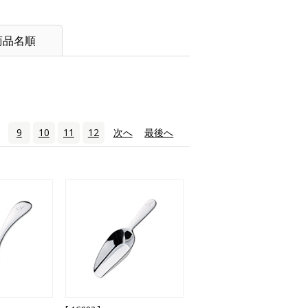
商品名順
9
10
11
12
次へ
›
最後へ
»