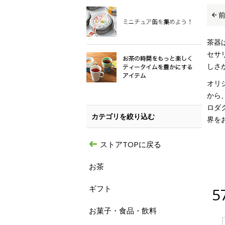
茶器
セサ
しさ
オリ
から
ロダ
カテゴリを絞り込む
界を
ストアTOPに戻る
お茶
ギフト
5
お菓子・食品・飲料