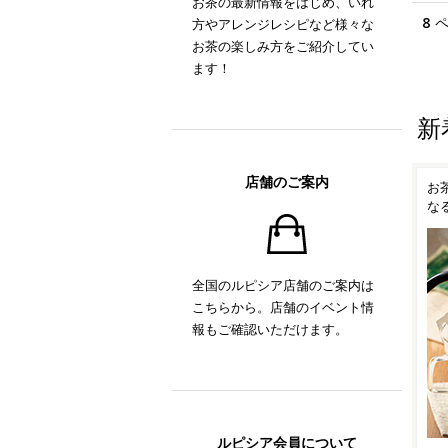
お茶の最新情報をはじめ、いれ
8
方やアレンジレシピなど様々な
お茶の楽しみ方をご紹介してい
ます！
新
店舗のご案内
！
ルピシアオリジナル ティー
お茶の時間がもっと楽しく
抹
ポット「TEAPO」
なるティーアイテム
い
全国のルピシア店舗のご案内は
こちらから。店舗のイベント情
報もご確認いただけます。
ルピシア会員について