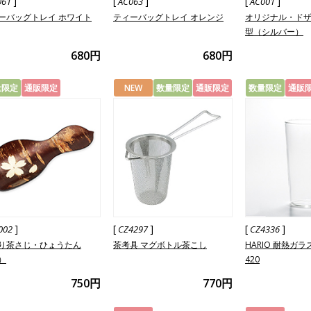
]
[
]
[
]
061
AC063
AC001
ーバッグトレイ ホワイト
ティーバッグトレイ オレンジ
オリジナル・ドザ
型（シルバー）
680円
680円
量限定
通販限定
NEW
数量限定
通販限定
数量限定
通販
]
[
]
[
]
002
CZ4297
CZ4336
り茶さじ・ひょうたん
茶考具 マグボトル茶こし
HARIO 耐熱ガ
）
420
750円
770円