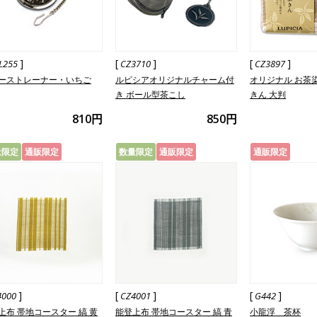
]
[
]
[
]
L255
CZ3710
CZ3897
ーストレーナー・いちご
ルピシアオリジナルチャーム付
オリジナル お茶
き ボール型茶こし
きん 大判
810円
850円
量限定
通販限定
数量限定
通販限定
通販限定
]
[
]
[
]
4000
CZ4001
G442
上布 帯地コースター 縞 黄
能登上布 帯地コースター 縞 青
小龍浮 茶杯