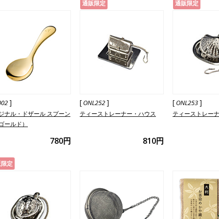
通販限定
通販限定
]
[
]
[
]
002
ONL252
ONL253
ジナル・ドザール スプーン
ティーストレーナー・ハウス
ティーストレー
ゴールド）
780円
810円
販限定