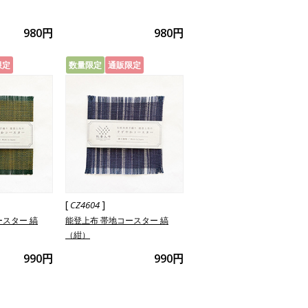
980円
980円
限定
数量限定
通販限定
[
]
CZ4604
ースター 縞
能登上布 帯地コースター 縞
（紺）
990円
990円