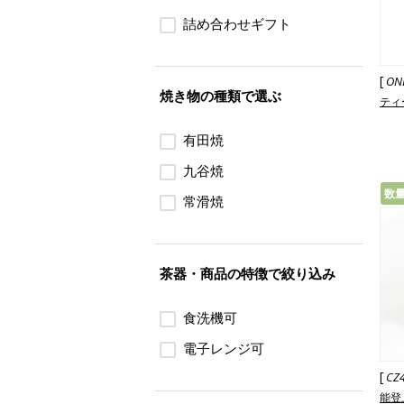
詰め合わせギフト
[
ON
焼き物の種類で選ぶ
ティ
有田焼
九谷焼
数
常滑焼
茶器・商品の特徴で絞り込み
食洗機可
電子レンジ可
[
CZ
能登