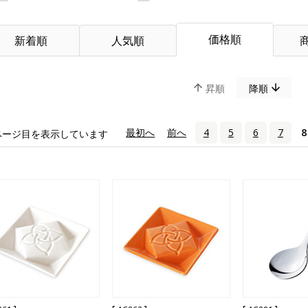
価格順
新着順
人気順
昇順
降順
«
最初へ
‹
前へ
4
5
6
7
8
ページ目を表示しています