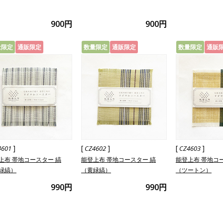
900円
900円
量限定
通販限定
数量限定
通販限定
数量限定
通販
]
[
]
[
]
4601
CZ4602
CZ4603
上布 帯地コースター 縞
能登上布 帯地コースター 縞
能登上布 帯地コ
緑縞）
（黄緑縞）
（ツートン）
990円
990円