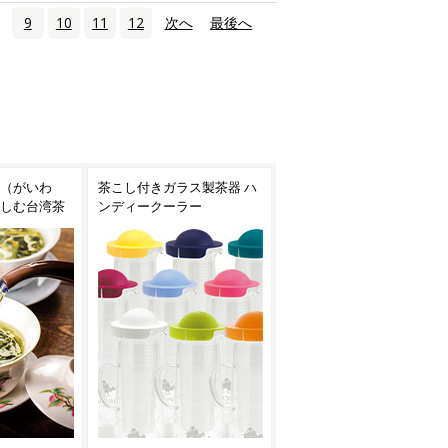
9
10
11
12
次へ
›
最後へ
»
ス製茶器 ハ
焙烙（ほうろく）で手軽に
台湾茶におすすめの茶器
ー
お茶を焙煎！