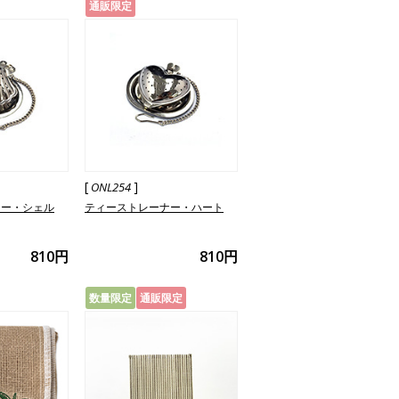
通販限定
[
]
ONL254
ナー・シェル
ティーストレーナー・ハート
810円
810円
数量限定
通販限定