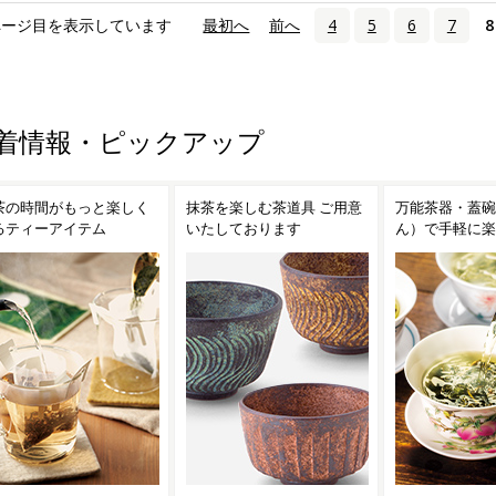
ページ目を表示しています
«
最初へ
‹
前へ
4
5
6
7
8
着情報・ピックアップ
茶を楽しむ茶道具 ご用意
万能茶器・蓋碗（がいわ
茶こし付きガラ
たしております
ん）で手軽に楽しむ台湾茶
ンディークーラ